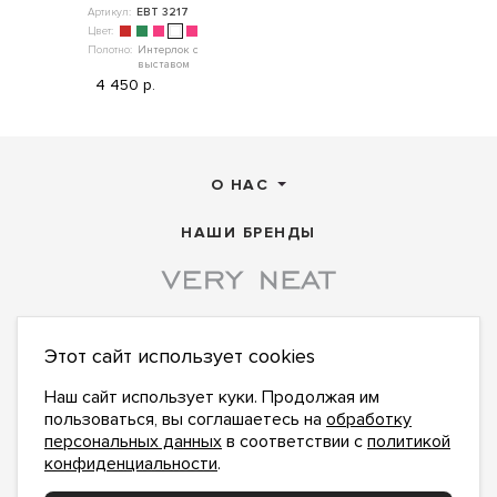
Артикул:
ЕВТ 3217
Цвет:
Полотно:
Интерлок с
выставом
4 450 р.
О НАС
НАШИ БРЕНДЫ
Этот сайт использует cookies
ПОДПИСАТЬСЯ НА НОВОСТИ:
ПОДПИСАТЬСЯ
Наш сайт использует куки. Продолжая им
пользоваться, вы соглашаетесь на
обработку
Даю
согласие на обработку персональных данных
,
с
политикой конфиденциальности
ознакомлен и
персональных данных
в соответствии с
политикой
принимаю
конфиденциальности
.
office@veryneat.ru
НАПИШИТЕ НАМ