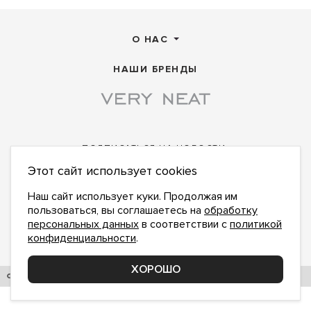
О НАС
НАШИ БРЕНДЫ
ПОДПИСАТЬСЯ НА НОВОСТИ:
Этот сайт использует cookies
ПОДПИСАТЬСЯ
Даю
согласие на обработку персональных данных
,
с
политикой конфиденциальности
ознакомлен и
Наш сайт использует куки. Продолжая им
принимаю
пользоваться, вы соглашаетесь на
обработку
office@veryneat.ru
персональных данных
в соответствии с
политикой
НАПИШИТЕ НАМ
конфиденциальности
.
Поддержка и доработка сайта YoWeb
ХОРОШО
© 2017–2026. СИБКОНТЕКСОПТ