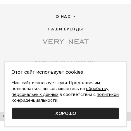
О НАС
НАШИ БРЕНДЫ
ПОДПИСАТЬСЯ НА НОВОСТИ:
Этот сайт использует cookies
ПОДПИСАТЬСЯ
Даю
согласие на обработку персональных данных
,
с
политикой конфиденциальности
ознакомлен и
Наш сайт использует куки. Продолжая им
принимаю
пользоваться, вы соглашаетесь на
обработку
office@veryneat.ru
персональных данных
в соответствии с
политикой
НАПИШИТЕ НАМ
конфиденциальности
.
Поддержка и доработка сайта YoWeb
ХОРОШО
© 2017–2026. СИБКОНТЕКСОПТ