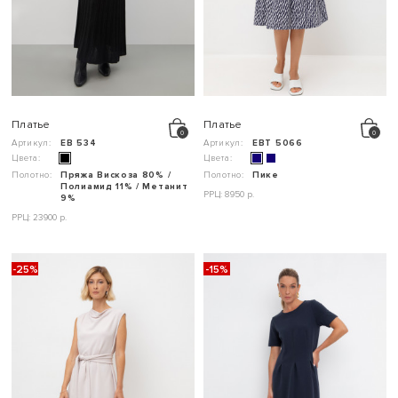
Платье
Платье
Артикул:
ЕВ 534
Артикул:
ЕВТ 5066
Цвета:
Цвета:
Полотно:
Пряжа Вискоза 80% /
Полотно:
Пике
Полиамид 11% / Метанит
РРЦ: 8950 р.
9%
РРЦ: 23900 р.
-25%
-15%