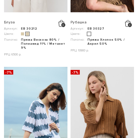
Блуза
Рубашка
Артикул:
ЕВ 30212
Артикул:
ЕВ 30327
Цвета:
Цвета:
Полотно:
Пряжа Вискоза 80% /
Полотно:
Пряжа Хлопок 50% /
Полиамид 11% / Метанит
Акрил 50%
9%
РРЦ: 10900 р.
РРЦ: 6500 р.
-7%
-7%