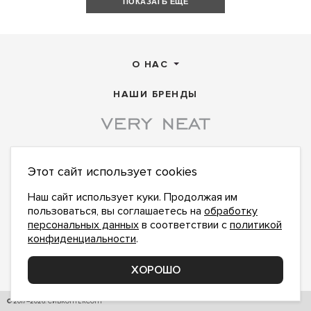
ПОКАЗАТЬ ЕЩЕ
О НАС
НАШИ БРЕНДЫ
Этот сайт использует cookies
ПОДПИСАТЬСЯ НА НОВОСТИ:
ПОДПИСАТЬСЯ
Наш сайт использует куки. Продолжая им
пользоваться, вы соглашаетесь на
обработку
Даю
согласие на обработку персональных данных
,
с
политикой конфиденциальности
ознакомлен и
персональных данных
в соответствии с
политикой
принимаю
конфиденциальности
.
office@veryneat.ru
НАПИШИТЕ НАМ
ХОРОШО
Поддержка и доработка сайта YoWeb
© 2017–2026. СИБКОНТЕКСОПТ