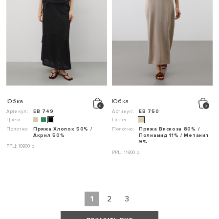
Юбка
Юбка
Артикул:
ЕВ 749
Артикул:
ЕВ 750
Цвета:
Цвета:
Полотно:
Пряжа Хлопок 50% /
Полотно:
Пряжа Вискоза 80% /
Акрил 50%
Полиамид 11% / Метанит
9%
РРЦ: 10900 р.
РРЦ: 11900 р.
1
2
3