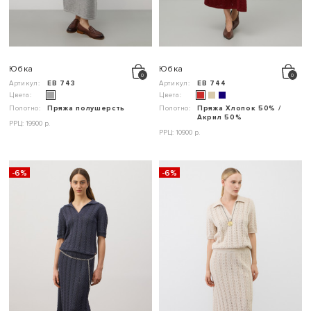
Юбка
Юбка
Артикул:
ЕВ 743
Артикул:
ЕВ 744
Цвета:
Цвета:
Полотно:
Пряжа полушерсть
Полотно:
Пряжа Хлопок 50% /
Акрил 50%
РРЦ: 19900 р.
РРЦ: 10900 р.
-6%
-6%