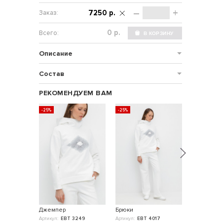
–
+
7250 р.
р.
Описание
Состав
РЕКОМЕНДУЕМ ВАМ
-25%
-25%
Джемпер
Брюки
Брюки
Артикул:
ЕВТ 3249
Артикул:
ЕВТ 4017
Артикул:
ЕТ