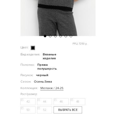
РРЦ: 7250 р.
Цвет:
Вид изделия:
Вязаные
изделия
Полотно:
Пряжа
полушерсть
Рисунок:
черный
Сезон:
Осень-Зима
Коллекция:
Меланж / 24-25
42
44
46
48
50
52
ВЫБРАТЬ ВСЕ