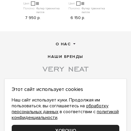
Цвет:
Цвет:
Цвет:
Полотно:
Футер трехнитка
Полотно:
Футер трехнитка
Полотно:
Те
петля
петля
21 450 р
7 950 р.
6 150 р.
О НАС
НАШИ БРЕНДЫ
Этот сайт использует cookies
ПОДПИСАТЬСЯ НА НОВОСТИ:
ПОДПИСАТЬСЯ
Наш сайт использует куки. Продолжая им
пользоваться, вы соглашаетесь на
обработку
Даю
согласие на обработку персональных данных
,
с
политикой конфиденциальности
ознакомлен и
персональных данных
в соответствии с
политикой
принимаю
конфиденциальности
.
office@veryneat.ru
НАПИШИТЕ НАМ
ХОРОШО