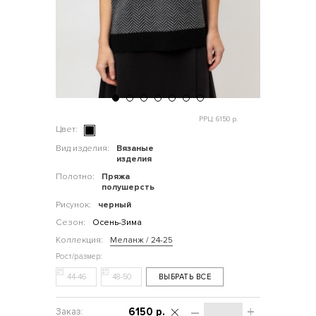
РРЦ: 6150 р.
Цвет:
Вид изделия:
Вязаные
изделия
Полотно:
Пряжа
полушерсть
Рисунок:
черный
Сезон:
Осень-Зима
Коллекция:
Меланж / 24-25
44-46
48-50
ВЫБРАТЬ ВСЕ
–
+
6150 р.