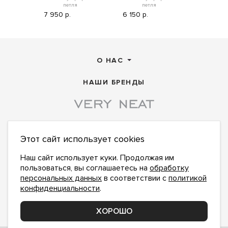
петля
петля
21 450 р
7 950 р.
6 150 р.
О НАС
НАШИ БРЕНДЫ
Этот сайт использует cookies
ПОДПИСАТЬСЯ НА НОВОСТИ:
ПОДПИСАТЬСЯ
Наш сайт использует куки. Продолжая им
пользоваться, вы соглашаетесь на
обработку
Даю
согласие на обработку персональных данных
,
с
политикой конфиденциальности
ознакомлен и
персональных данных
в соответствии с
политикой
принимаю
конфиденциальности
.
office@veryneat.ru
НАПИШИТЕ НАМ
ХОРОШО
Поддержка и доработка сайта YoWeb