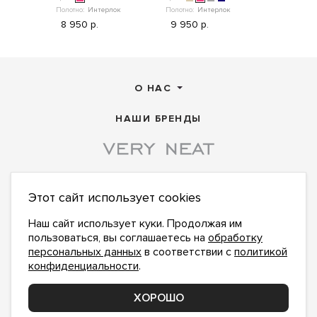
Полотно:
Интерлок
Полотно:
Интерлок
Полотно:
Ин
8 950 р.
9 950 р.
10 950 
О НАС
НАШИ БРЕНДЫ
Этот сайт использует cookies
ПОДПИСАТЬСЯ НА НОВОСТИ:
ПОДПИСАТЬСЯ
Наш сайт использует куки. Продолжая им
пользоваться, вы соглашаетесь на
обработку
Даю
согласие на обработку персональных данных
,
с
политикой конфиденциальности
ознакомлен и
персональных данных
в соответствии с
политикой
принимаю
конфиденциальности
.
office@veryneat.ru
НАПИШИТЕ НАМ
ХОРОШО
Поддержка и доработка сайта YoWeb