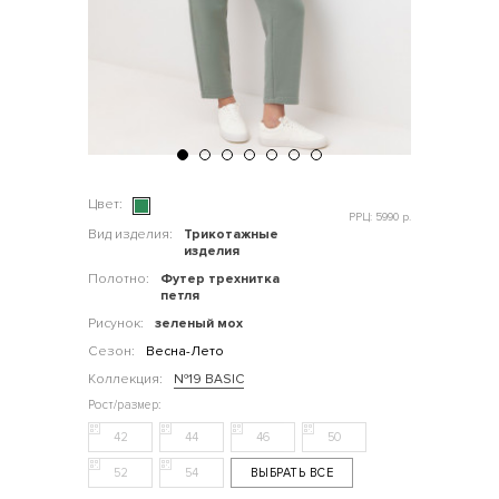
Цвет:
РРЦ: 5990 р.
Вид изделия:
Трикотажные
изделия
Полотно:
Футер трехнитка
петля
Рисунок:
зеленый мох
Сезон:
Весна-Лето
Коллекция:
№19 BASIC
42
44
46
50
52
54
ВЫБРАТЬ ВСЕ