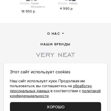
Полотно:
Пряжа
Полотно:
Рибана
Полотно:
Пр
полушерсть
по
4 990 р.
18 950 р.
12 990 
О НАС
НАШИ БРЕНДЫ
Этот сайт использует cookies
ПОДПИСАТЬСЯ НА НОВОСТИ:
ПОДПИСАТЬСЯ
Наш сайт использует куки. Продолжая им
пользоваться, вы соглашаетесь на
обработку
Даю
согласие на обработку персональных данных
,
с
политикой конфиденциальности
ознакомлен и
персональных данных
в соответствии с
политикой
принимаю
конфиденциальности
.
office@veryneat.ru
НАПИШИТЕ НАМ
ХОРОШО
Поддержка и доработка сайта YoWeb