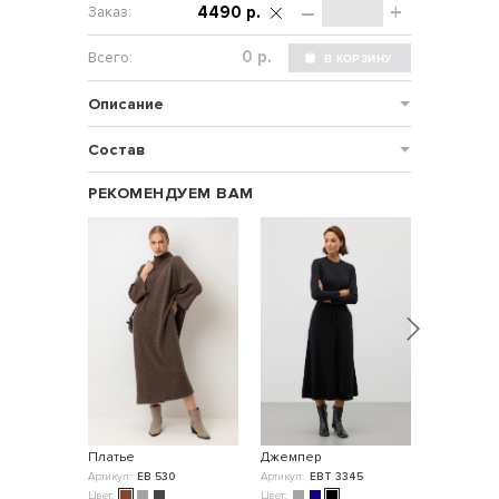
–
+
4490 р.
р.
Описание
Состав
РЕКОМЕНДУЕМ ВАМ
Платье
Джемпер
Джемпер
Артикул:
ЕВ 530
Артикул:
ЕВТ 3345
Артикул:
ЕВ
Цвет:
Цвет:
Цвет: