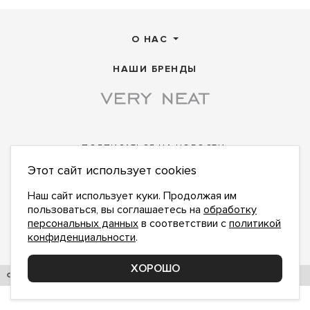
О НАС
НАШИ БРЕНДЫ
ПОДПИСАТЬСЯ НА НОВОСТИ:
Этот сайт использует cookies
ПОДПИСАТЬСЯ
Даю
согласие на обработку персональных данных
,
с
политикой конфиденциальности
ознакомлен и
Наш сайт использует куки. Продолжая им
принимаю
пользоваться, вы соглашаетесь на
обработку
office@veryneat.ru
персональных данных
в соответствии с
политикой
НАПИШИТЕ НАМ
конфиденциальности
.
Поддержка и доработка сайта YoWeb
ХОРОШО
© 2017–2026. СИБКОНТЕКСОПТ